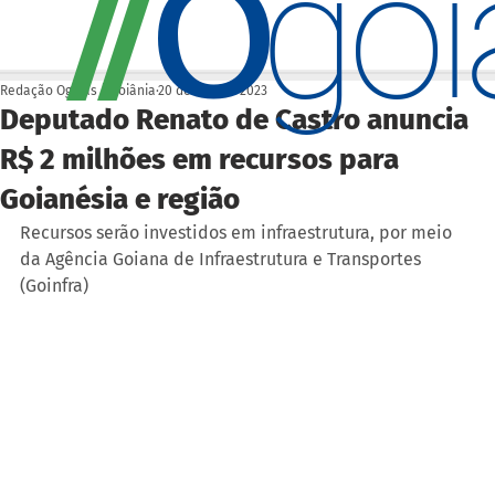
O
/
/
go
Redação Ogoiás | Goiânia
20 de abr. de 2023
Deputado Renato de Castro anuncia
R$ 2 milhões em recursos para
Goianésia e região
Recursos serão investidos em infraestrutura, por meio 
da Agência Goiana de Infraestrutura e Transportes 
(Goinfra)