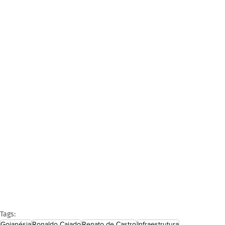
Tags:
Goianésia
Ronaldo Caiado
Renato de Castro
Infraestrutura