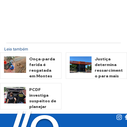
Leia também
Onça-parda
Justiça
ferida é
determina
resgatada
ressarciment
em Montes
o para mais
Claros de
de 600 mil
Goiás
motoristas
PCDF
por
investiga
há 20 horas
há 3 dias
cobrança
suspeitos de
indevida do
planejar
Detran-GO
atentados no
período
eleitoral