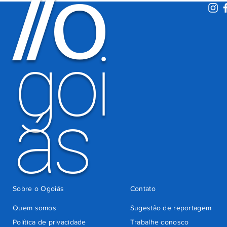
O
/
/
motoristas
por
há 5 dias
cobrança
indevida do
goi
Detran-GO
ás
Sobre o Ogoiás
Contato
Quem somos
Sugestão de reportagem
Política de privacidade
Trabalhe conosco