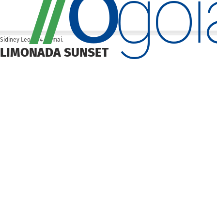
O
/
/
go
Sidiney Leonis
4 de mai.
LIMONADA SUNSET