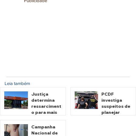
Publicidade
Leia também
Justiça
PCDF
determina
investiga
ressarciment
suspeitos de
o para mais
planejar
de 600 mil
atentados no
motoristas
período
Campanha
por
eleitoral
Nacional de
há 2 dias
há 2 dias