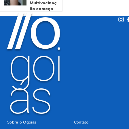
cobrança
Multivacinaç
O
indevida do
/
/
ão começa
Detran-GO
nesta
segunda
há 3 dias
goi
ás
Sobre o Ogoiás
Contato