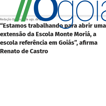
O
/
/
go
Redação Ogoiás
28 de ago. de 2025
“Estamos trabalhando para abrir uma
extensão da Escola Monte Moriá, a
escola referência em Goiás”, afirma
Renato de Castro