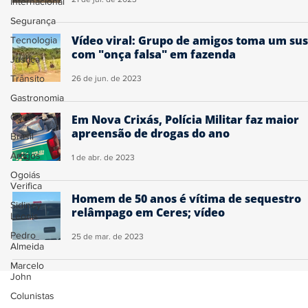
Internacional
Segurança
Vídeo viral: Grupo de amigos toma um sus
Tecnologia
com "onça falsa" em fazenda
Justiça
Trânsito
26 de jun. de 2023
Gastronomia
Geral
Em Nova Crixás, Polícia Militar faz maior
apreensão de drogas do ano
Brasil
Artigos
1 de abr. de 2023
Ogoiás
Verifica
Homem de 50 anos é vítima de sequestro
Sidiney
relâmpago em Ceres; vídeo
Leonis
Pedro
25 de mar. de 2023
Almeida
Marcelo
John
Colunistas