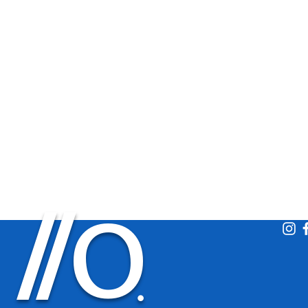
O
/
/