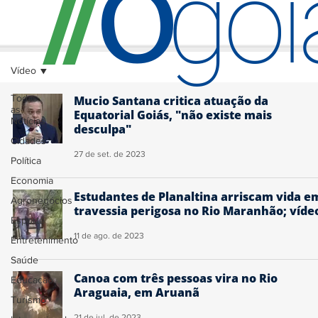
O
/
/
go
Vídeo
Todas
Mucio Santana critica atuação da
as
Equatorial Goiás, "não existe mais
Notícias
desculpa"
Cidades
27 de set. de 2023
Política
Economia
Estudantes de Planaltina arriscam vida e
Agronegócios
travessia perigosa no Rio Maranhão; víde
Esporte
11 de ago. de 2023
Entretenimento
Saúde
Canoa com três pessoas vira no Rio
Educação
Araguaia, em Aruanã
Turismo
21 de jul. de 2023