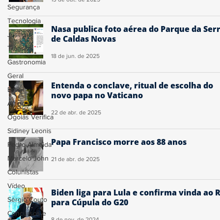
Segurança
Tecnologia
Nasa publica foto aérea do Parque da Ser
Justiça
de Caldas Novas
Trânsito
18 de jun. de 2025
Gastronomia
Geral
Entenda o conclave, ritual de escolha do
Brasil
novo papa no Vaticano
Artigos
22 de abr. de 2025
Ogoiás Verifica
Sidiney Leonis
Papa Francisco morre aos 88 anos
Pedro Almeida
Marcelo John
21 de abr. de 2025
Colunistas
Vídeo
Biden liga para Lula e confirma vinda ao R
Sérgio Couto
para Cúpula do G20
Concursos e
8 de nov. de 2024