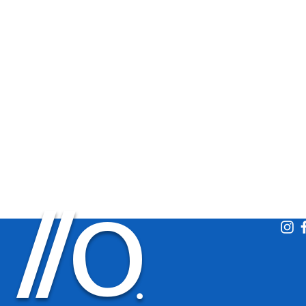
O
/
/