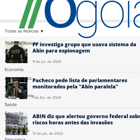
O
/
/
go
Todas as Notícias
Todas as Notícias
PF investiga grupo que usava sistema da
Abin para espionagem
Cidades
Política
11 de jul. de 2024
Economia
Agronegócios
Pacheco pede lista de parlamentares
monitorados pela "Abin paralela"
Esporte
Entretenimento
1 de fev. de 2024
Saúde
Educação
ABIN diz que alertou governo federal sob
riscos horas antes das invasões
Turismo
Internacional
13 de jan. de 2023
Segurança