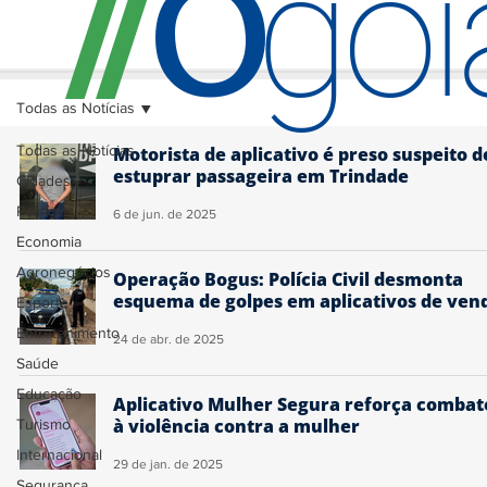
O
/
/
go
Todas as Notícias
Todas as Notícias
Motorista de aplicativo é preso suspeito d
estuprar passageira em Trindade
Cidades
Política
6 de jun. de 2025
Economia
Agronegócios
Operação Bogus: Polícia Civil desmonta
esquema de golpes em aplicativos de ven
Esporte
Entretenimento
24 de abr. de 2025
Saúde
Educação
Aplicativo Mulher Segura reforça combat
à violência contra a mulher
Turismo
Internacional
29 de jan. de 2025
Segurança