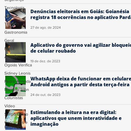
Tecnologia
Denúncias eleitorais em Goiás: Goianésia
Justiça
registra 18 ocorrências no aplicativo Pard
Trânsito
27 de ago. de 2024
Gastronomia
Geral
Aplicativo do governo vai agilizar bloquei
Brasil
de celular roubado
Artigos
19 de dez. de 2023
Ogoiás Verifica
Sidiney Leonis
WhatsApp deixa de funcionar em celular
Pedro Almeida
Android antigos a partir desta terça-feira
Marcelo John
24 de out. de 2023
Colunistas
Vídeo
Estimulando a leitura na era digital:
Sérgio Couto
aplicativos que unem interatividade e
Concursos e
imaginação
Empregos