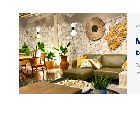
Educação
Turismo
Internacional
20
M
Geral
Brasil
Artigos
Ogoiás Verif
t
Ev
Colunistas
Vídeo
Sérgio Couto
Co
ag