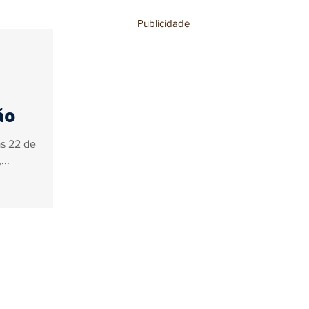
Publicidade
stronomia
o
ão
s 22 de
..