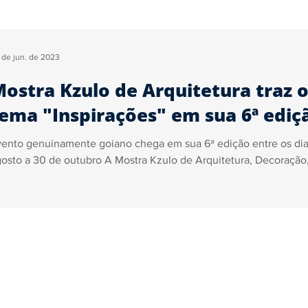
Segurança
Tecnologia
Justiça
Trânsito
Ga
 de jun. de 2023
ostra Kzulo de Arquitetura traz 
ica
Sidiney Leonis
Pedro Almeida
Marcelo John
ema "Inspirações" em sua 6ª ediç
ento genuinamente goiano chega em sua 6ª edição entre os dia
ncursos e Empregos
osto a 30 de outubro A Mostra Kzulo de Arquitetura, Decoração,.