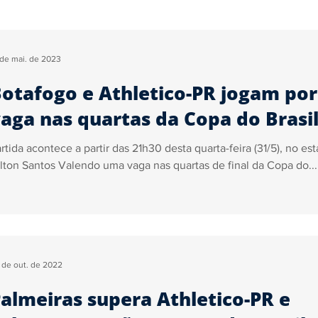
Segurança
Tecnologia
Justiça
Trânsito
Ga
 de mai. de 2023
otafogo e Athletico-PR jogam por
ica
Sidiney Leonis
Pedro Almeida
Marcelo John
aga nas quartas da Copa do Brasi
rtida acontece a partir das 21h30 desta quarta-feira (31/5), no est
ncursos e Empregos
lton Santos Valendo uma vaga nas quartas de final da Copa do...
 de out. de 2022
almeiras supera Athletico-PR e