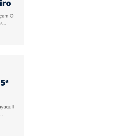
iro
nçam O
...
5ª
ayaquil
..