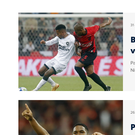
Educação
Turismo
Internacional
31
B
Geral
Brasil
Artigos
Ogoiás Verif
v
Pa
Colunistas
Vídeo
Sérgio Couto
Co
Ni
26
P