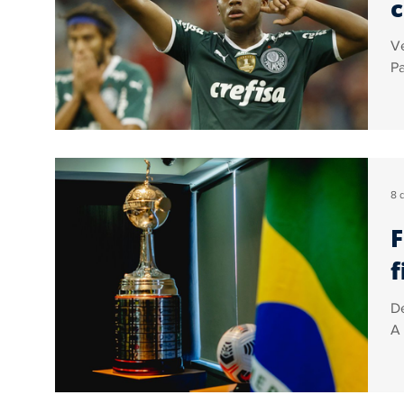
c
Ve
Pa
8 
F
f
De
A 