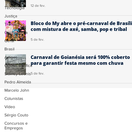
12 de fev.
Tecnologia
Justiça
Bloco do My abre o pré-carnaval de Brasíl
Trânsito
com mistura de axé, samba, pop e tribal
Gastronomia
5 de fev.
Geral
Brasil
Carnaval de Goianésia será 100% coberto
Artigos
para garantir festa mesmo com chuva
Ogoiás Verifica
Sidiney Leonis
5 de fev.
Pedro Almeida
Marcelo John
Colunistas
Vídeo
Sérgio Couto
Concursos e
Empregos