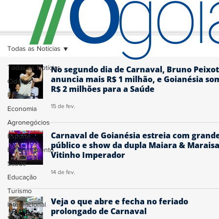
O
/
/
go
Todas as Notícias
Todas as Notícias
No segundo dia de Carnaval, Bruno Peixo
anuncia mais R$ 1 milhão, e Goianésia so
Cidades
R$ 2 milhões para a Saúde
Política
15 de fev.
Economia
Agronegócios
Carnaval de Goianésia estreia com grand
Esporte
público e show da dupla Maiara & Maraisa
Entretenimento
Vitinho Imperador
Saúde
14 de fev.
Educação
Turismo
Veja o que abre e fecha no feriado
Internacional
prolongado de Carnaval
Segurança