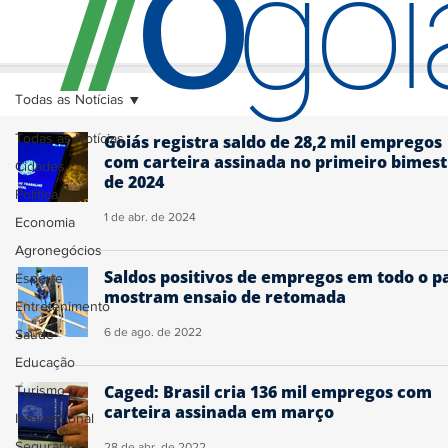
O
/
/
go
Todas as Notícias
Todas as Notícias
Goiás registra saldo de 28,2 mil empregos
com carteira assinada no primeiro bimest
Cidades
de 2024
Política
1 de abr. de 2024
Economia
Agronegócios
Saldos positivos de empregos em todo o p
Esporte
mostram ensaio de retomada
Entretenimento
6 de ago. de 2022
Saúde
Educação
Caged: Brasil cria 136 mil empregos com
Turismo
carteira assinada em março
Internacional
Segurança
28 de abr. de 2022