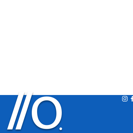
O
/
/