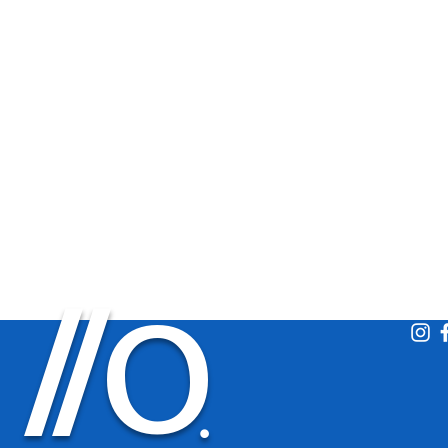
O
/
/