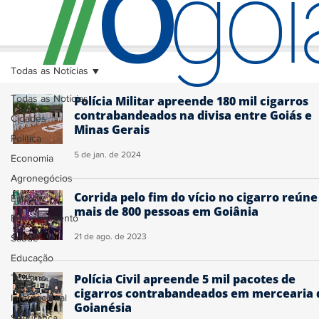
O
/
/
go
Todas as Notícias
Todas as Notícias
Polícia Militar apreende 180 mil cigarros
contrabandeados na divisa entre Goiás e
Cidades
Minas Gerais
Política
5 de jan. de 2024
Economia
Agronegócios
Corrida pelo fim do vício no cigarro reúne
Esporte
mais de 800 pessoas em Goiânia
Entretenimento
21 de ago. de 2023
Saúde
Educação
Polícia Civil apreende 5 mil pacotes de
Turismo
cigarros contrabandeados em mercearia 
Internacional
Goianésia
Segurança