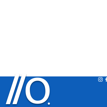
O
/
/