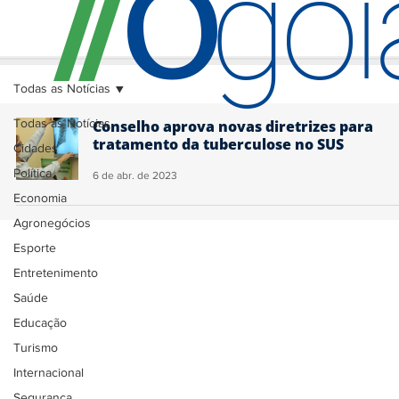
O
/
/
go
Todas as Notícias
Todas as Notícias
Conselho aprova novas diretrizes para
tratamento da tuberculose no SUS
Cidades
Política
6 de abr. de 2023
Economia
Agronegócios
Esporte
Entretenimento
Saúde
Educação
Turismo
Internacional
Segurança