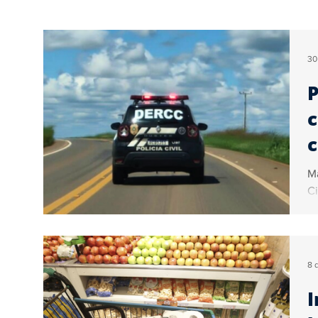
Educação
Turismo
Internacional
30
P
Geral
Brasil
Artigos
Ogoiás Verif
c
c
Colunistas
Vídeo
Sérgio Couto
Co
Ma
Ci
8 