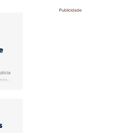
Publicidade
stronomia
e
lícia
mes...
s