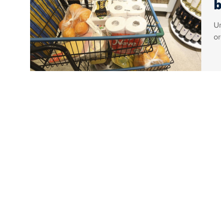
b
U
or
co