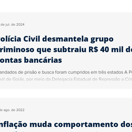
Segurança
Tecnologia
Justiça
Trânsito
Ga
 de jul. de 2024
olícia Civil desmantela grupo
ica
Sidiney Leonis
Pedro Almeida
Marcelo John
riminoso que subtraiu R$ 40 mil d
ontas bancárias
ncursos e Empregos
ndados de prisão e busca foram cumpridos em três estados A Po
vil de Goiás, por meio da Delegacia Estadual de Repressão a Cri
de ago. de 2022
Inflação muda comportamento do