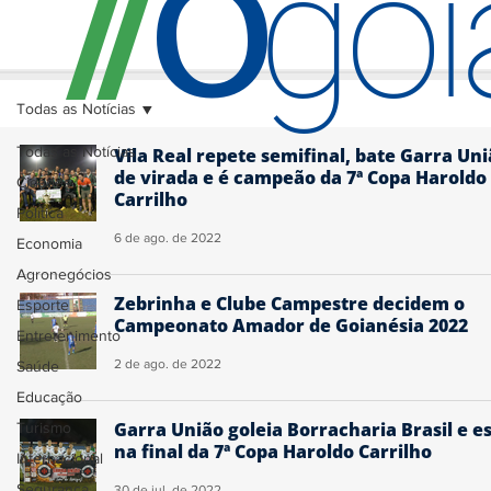
O
/
/
go
Todas as Notícias
Todas as Notícias
Vila Real repete semifinal, bate Garra Un
de virada e é campeão da 7ª Copa Haroldo
Cidades
Carrilho
Política
6 de ago. de 2022
Economia
Agronegócios
Zebrinha e Clube Campestre decidem o
Esporte
Campeonato Amador de Goianésia 2022
Entretenimento
2 de ago. de 2022
Saúde
Educação
Garra União goleia Borracharia Brasil e e
Turismo
na final da 7ª Copa Haroldo Carrilho
Internacional
Segurança
30 de jul. de 2022