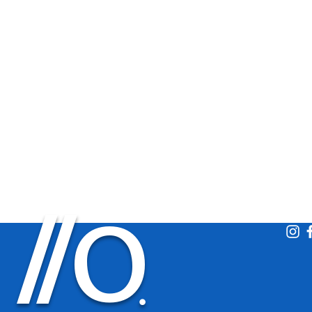
O
/
/