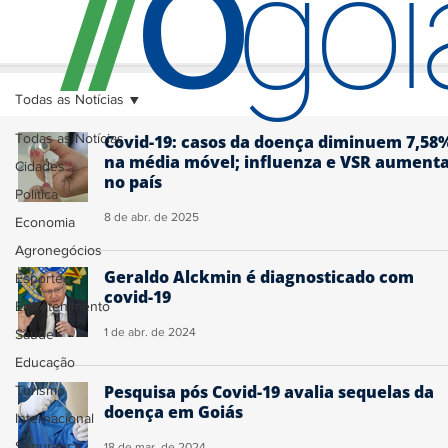
O
/
/
go
Todas as Notícias
Todas as Notícias
Covid-19: casos da doença diminuem 7,58
na média móvel; influenza e VSR aument
Cidades
no país
Política
8 de abr. de 2025
Economia
Agronegócios
Geraldo Alckmin é diagnosticado com
Esporte
covid-19
Entretenimento
1 de abr. de 2024
Saúde
Educação
Pesquisa pós Covid-19 avalia sequelas da
Turismo
doença em Goiás
Internacional
Segurança
18 de mar. de 2024