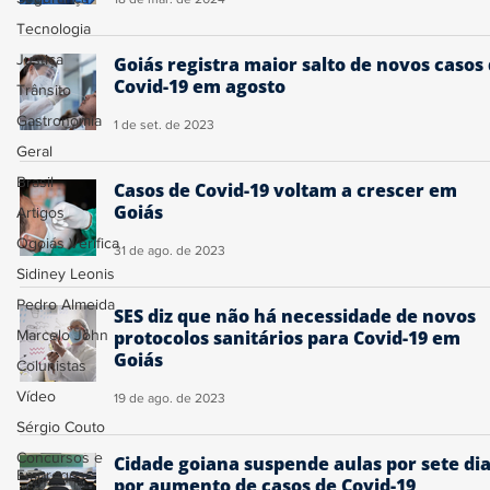
Tecnologia
Justiça
Goiás registra maior salto de novos casos
Covid-19 em agosto
Trânsito
Gastronomia
1 de set. de 2023
Geral
Brasil
Casos de Covid-19 voltam a crescer em
Goiás
Artigos
Ogoiás Verifica
31 de ago. de 2023
Sidiney Leonis
Pedro Almeida
SES diz que não há necessidade de novos
Marcelo John
protocolos sanitários para Covid-19 em
Goiás
Colunistas
Vídeo
19 de ago. de 2023
Sérgio Couto
Concursos e
Cidade goiana suspende aulas por sete di
Empregos
por aumento de casos de Covid-19