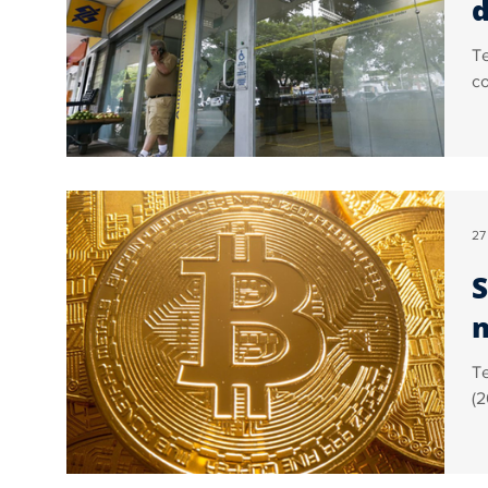
d
Te
co
27
S
T
(2