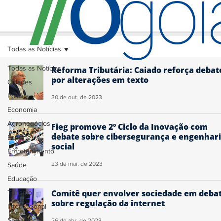
O
/
/
go
Todas as Notícias
Todas as Notícias
Reforma Tributária: Caiado reforça debat
por alterações em texto
Cidades
Política
30 de out. de 2023
Economia
Agronegócios
Fieg promove 2º Ciclo da Inovação com
debate sobre cibersegurança e engenhar
Esporte
social
Entretenimento
23 de mai. de 2023
Saúde
Educação
Comitê quer envolver sociedade em deba
Turismo
sobre regulação da internet
Internacional
Segurança
26 de abr. de 2023