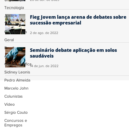
Tecnologia
Justiça
Fieg Jovem lança arena de debates sobre
sucessão empresarial
Trânsito
Gastronomia
2 de ago. de 2022
Geral
Brasil
Seminário debate aplicação em solos
saudáveis
Artigos
Ogoiás Verifica
14 de jun. de 2022
Sidiney Leonis
Pedro Almeida
Marcelo John
Colunistas
Vídeo
Sérgio Couto
Concursos e
Empregos