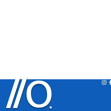
O
/
/