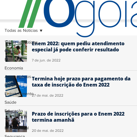
O
/
/
go
Todas as Notícias
Todas as Notícias
Enem 2022: quem pediu atendimento
especial já pode conferir resultado
Cidades
Política
7 de jun. de 2022
Economia
Agronegócios
Termina hoje prazo para pagamento da
taxa de inscrição do Enem 2022
Esporte
Entretenimento
27 de mai. de 2022
Saúde
Educação
Prazo de inscrições para o Enem 2022
termina amanhã
Turismo
Internacional
20 de mai. de 2022
Segurança