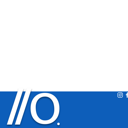
O
/
/