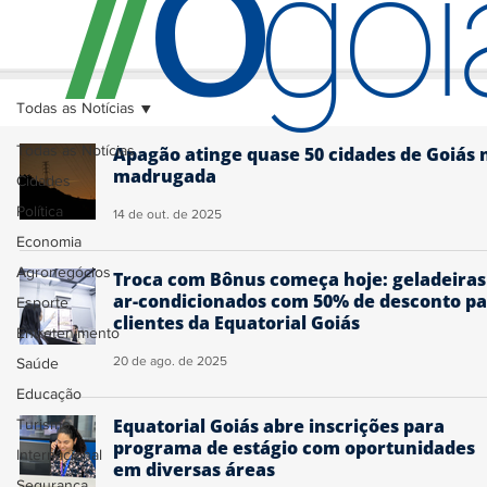
O
/
/
go
Todas as Notícias
Todas as Notícias
Apagão atinge quase 50 cidades de Goiás 
madrugada
Cidades
Política
14 de out. de 2025
Economia
Agronegócios
Troca com Bônus começa hoje: geladeiras
ar-condicionados com 50% de desconto p
Esporte
clientes da Equatorial Goiás
Entretenimento
20 de ago. de 2025
Saúde
Educação
Equatorial Goiás abre inscrições para
Turismo
programa de estágio com oportunidades
Internacional
em diversas áreas
Segurança