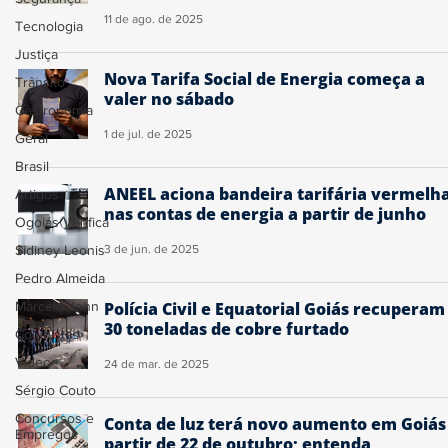
11 de ago. de 2025
Tecnologia
Justiça
Nova Tarifa Social de Energia começa a
Trânsito
valer no sábado
Gastronomia
1 de jul. de 2025
Geral
Brasil
ANEEL aciona bandeira tarifária vermelh
Artigos
nas contas de energia a partir de junho
Ogoiás Verifica
Sidiney Leonis
3 de jun. de 2025
Pedro Almeida
Marcelo John
Polícia Civil e Equatorial Goiás recuperam
30 toneladas de cobre furtado
Colunistas
Vídeo
24 de mar. de 2025
Sérgio Couto
Concursos e
Conta de luz terá novo aumento em Goiás
Empregos
partir de 22 de outubro; entenda