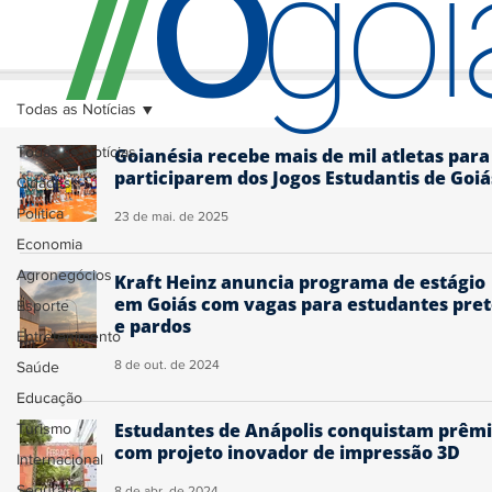
O
/
/
go
Todas as Notícias
Todas as Notícias
Goianésia recebe mais de mil atletas para
participarem dos Jogos Estudantis de Goiá
Cidades
Política
23 de mai. de 2025
Economia
Agronegócios
Kraft Heinz anuncia programa de estágio
em Goiás com vagas para estudantes pret
Esporte
e pardos
Entretenimento
8 de out. de 2024
Saúde
Educação
Estudantes de Anápolis conquistam prêm
Turismo
com projeto inovador de impressão 3D
Internacional
Segurança
8 de abr. de 2024