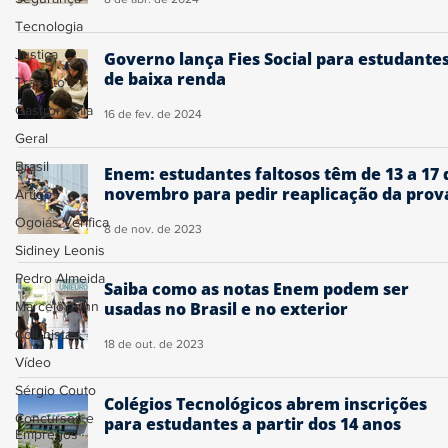
Tecnologia
Justiça
Governo lança Fies Social para estudante
de baixa renda
Trânsito
Gastronomia
16 de fev. de 2024
Geral
Brasil
Enem: estudantes faltosos têm de 13 a 17 
novembro para pedir reaplicação da prov
Artigos
Ogoiás Verifica
8 de nov. de 2023
Sidiney Leonis
Pedro Almeida
Saiba como as notas Enem podem ser
Marcelo John
usadas no Brasil e no exterior
Colunistas
18 de out. de 2023
Vídeo
Sérgio Couto
Colégios Tecnológicos abrem inscrições
Concursos e
para estudantes a partir dos 14 anos
Empregos