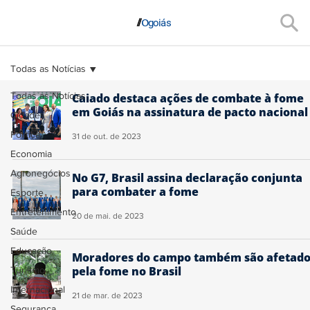
/
/
O
goiás
Todas as Notícias
Todas as Notícias
Caiado destaca ações de combate à fome
em Goiás na assinatura de pacto nacional
Cidades
Política
31 de out. de 2023
Economia
Agronegócios
No G7, Brasil assina declaração conjunta
para combater a fome
Esporte
Entretenimento
20 de mai. de 2023
Saúde
Educação
Moradores do campo também são afetado
pela fome no Brasil
Turismo
Internacional
21 de mar. de 2023
Segurança