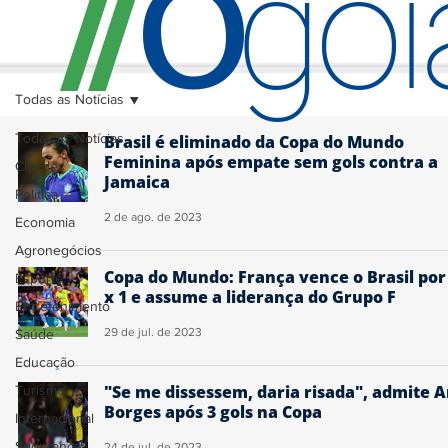
O
/
/
go
Todas as Notícias
Todas as Notícias
Brasil é eliminado da Copa do Mundo
Feminina após empate sem gols contra a
Cidades
Jamaica
Política
2 de ago. de 2023
Economia
Agronegócios
Copa do Mundo: França vence o Brasil por
Esporte
x 1 e assume a liderança do Grupo F
Entretenimento
29 de jul. de 2023
Saúde
Educação
"Se me dissessem, daria risada", admite A
Turismo
Borges após 3 gols na Copa
Internacional
Segurança
24 de jul. de 2023