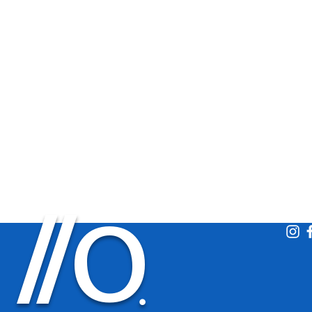
O
/
/