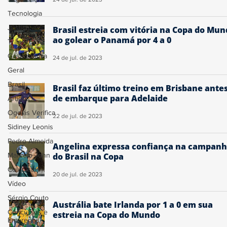
Tecnologia
Justiça
Brasil estreia com vitória na Copa do Mu
ao golear o Panamá por 4 a 0
Trânsito
Gastronomia
24 de jul. de 2023
Geral
Brasil
Brasil faz último treino em Brisbane ante
de embarque para Adelaide
Artigos
Ogoiás Verifica
22 de jul. de 2023
Sidiney Leonis
Pedro Almeida
Angelina expressa confiança na campan
Marcelo John
do Brasil na Copa
Colunistas
20 de jul. de 2023
Vídeo
Sérgio Couto
Austrália bate Irlanda por 1 a 0 em sua
Concursos e
estreia na Copa do Mundo
Empregos