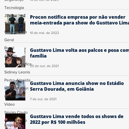
Tecnologia
Justiça
Procon notifica empresa por não vender
meia-entrada para show do Gusttavo Lim
Trânsito
Gastronomia
10 de mai. de 2022
Geral
Brasil
Gusttavo Lima volta aos palcos e posa co
família
Artigos
Ogoiás Verifica
25 de out. de 2021
Sidiney Leonis
Pedro Almeida
Gusttavo Lima anuncia show no Estádio
Marcelo John
Serra Dourada, em Goiânia
Colunistas
7 de out. de 2021
Vídeo
Sérgio Couto
Gusttavo Lima vende todos os shows de
Concursos e
2022 por R$ 100 milhões
Empregos