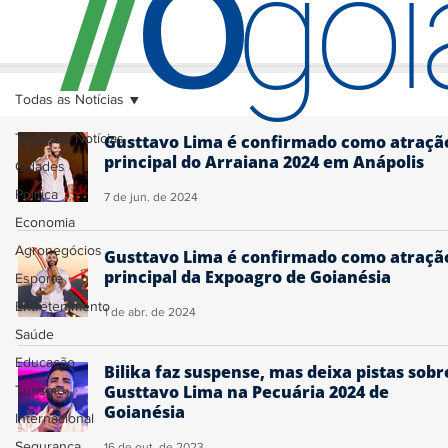
O
/
/
go
Todas as Notícias
Todas as Notícias
Gusttavo Lima é confirmado como atraçã
principal do Arraiana 2024 em Anápolis
Cidades
Política
7 de jun. de 2024
Economia
Agronegócios
Gusttavo Lima é confirmado como atraçã
principal da Expoagro de Goianésia
Esporte
Entretenimento
1 de abr. de 2024
Saúde
Educação
Bilika faz suspense, mas deixa pistas sobr
Gusttavo Lima na Pecuária 2024 de
Turismo
Goianésia
Internacional
Segurança
16 de out. de 2023