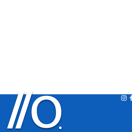
O
/
/