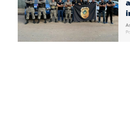
i
As
Po