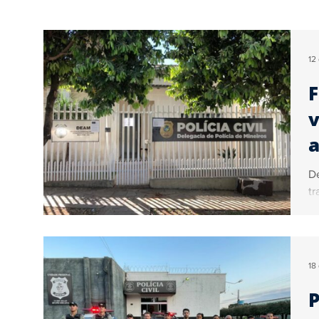
Educação
Turismo
Internacional
12
F
Geral
Brasil
Artigos
Ogoiás Verif
v
a
Colunistas
Vídeo
Sérgio Couto
Co
De
tr
18
P