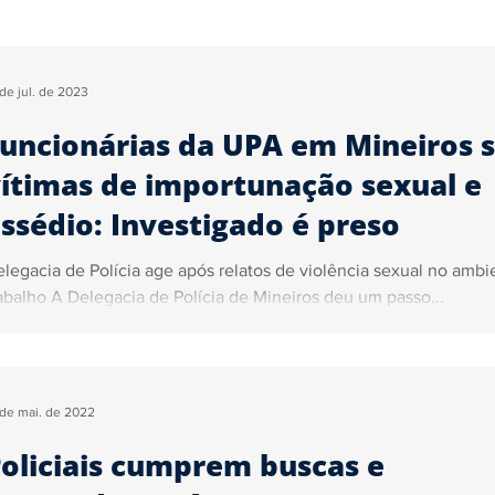
Segurança
Tecnologia
Justiça
Trânsito
Ga
 de jul. de 2023
uncionárias da UPA em Mineiros 
ica
Sidiney Leonis
Pedro Almeida
Marcelo John
ítimas de importunação sexual e
ssédio: Investigado é preso
ncursos e Empregos
legacia de Polícia age após relatos de violência sexual no ambi
abalho A Delegacia de Polícia de Mineiros deu um passo...
 de mai. de 2022
oliciais cumprem buscas e