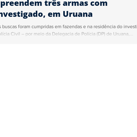
apreendem três armas com
nvestigado, em Uruana
 buscas foram cumpridas em fazendas e na residência do inves
lícia Civil – por meio da Delegacia de Polícia (DP) de Uruana,...