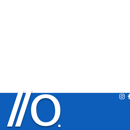
O
/
/