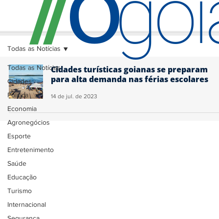
O
/
/
go
Todas as Notícias
Todas as Notícias
Cidades turísticas goianas se preparam
para alta demanda nas férias escolares
Cidades
Política
14 de jul. de 2023
Economia
Agronegócios
Esporte
Entretenimento
Saúde
Educação
Turismo
Internacional
Segurança