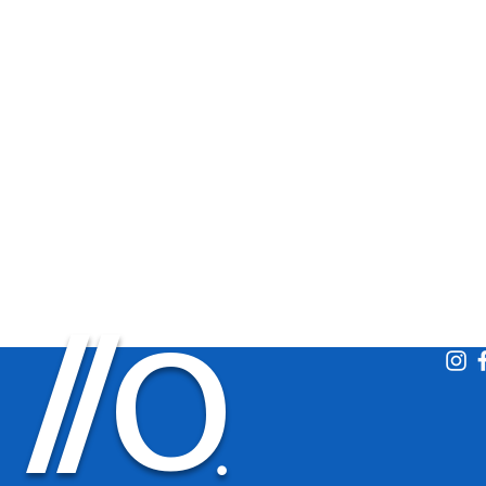
O
/
/