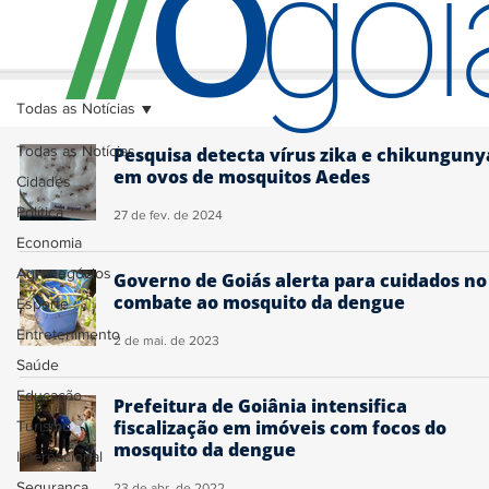
O
/
/
go
Todas as Notícias
Todas as Notícias
Pesquisa detecta vírus zika e chikunguny
em ovos de mosquitos Aedes
Cidades
Política
27 de fev. de 2024
Economia
Agronegócios
Governo de Goiás alerta para cuidados no
combate ao mosquito da dengue
Esporte
Entretenimento
2 de mai. de 2023
Saúde
Educação
Prefeitura de Goiânia intensifica
fiscalização em imóveis com focos do
Turismo
mosquito da dengue
Internacional
Segurança
23 de abr. de 2022