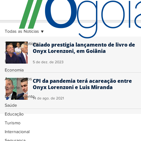
O
/
/
go
Todas as Notícias
Todas as Notícias
Caiado prestigia lançamento de livro de
Onyx Lorenzoni, em Goiânia
Cidades
Política
5 de dez. de 2023
Economia
Agronegócios
CPI da pandemia terá acareação entre
Onyx Lorenzoni e Luis Miranda
Esporte
Entretenimento
14 de ago. de 2021
Saúde
Educação
Turismo
Internacional
Segurança