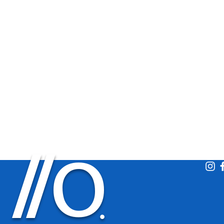
O
/
/