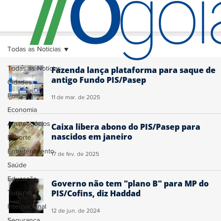
O
/
/
go
Todas as Notícias
Todas as Notícias
Fazenda lança plataforma para saque de
antigo Fundo PIS/Pasep
Cidades
Política
11 de mar. de 2025
Economia
Agronegócios
Caixa libera abono do PIS/Pasep para
nascidos em janeiro
Esporte
Entretenimento
17 de fev. de 2025
Saúde
Educação
Governo não tem "plano B" para MP do
PIS/Cofins, diz Haddad
Turismo
Internacional
12 de jun. de 2024
Segurança