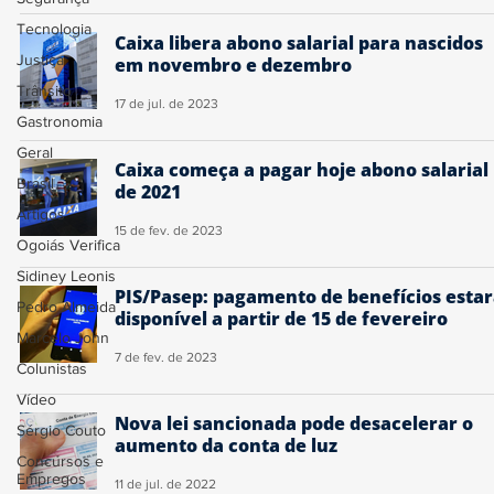
Tecnologia
Caixa libera abono salarial para nascidos
Justiça
em novembro e dezembro
Trânsito
17 de jul. de 2023
Gastronomia
Geral
Caixa começa a pagar hoje abono salarial
Brasil
de 2021
Artigos
15 de fev. de 2023
Ogoiás Verifica
Sidiney Leonis
PIS/Pasep: pagamento de benefícios esta
Pedro Almeida
disponível a partir de 15 de fevereiro
Marcelo John
7 de fev. de 2023
Colunistas
Vídeo
Nova lei sancionada pode desacelerar o
Sérgio Couto
aumento da conta de luz
Concursos e
Empregos
11 de jul. de 2022