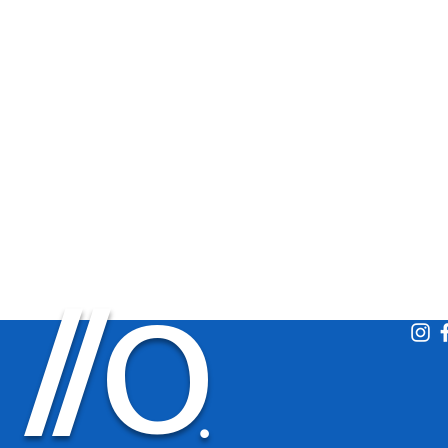
O
/
/