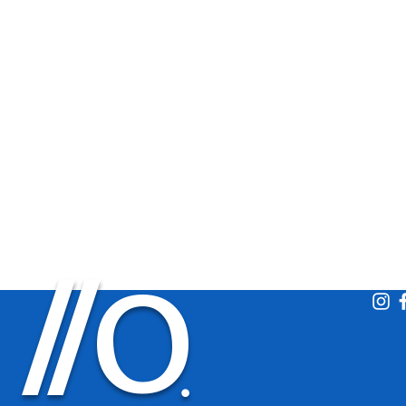
O
/
/