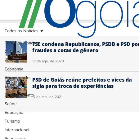
O
/
/
go
Todas as Notícias
Todas as Notícias
TSE condena Republicanos, PSDB e PSD po
fraudes a cotas de gênero
Cidades
Política
31 de ago. de 2023
Economia
Agronegócios
PSD de Goiás reúne prefeitos e vices da
sigla para troca de experiências
Esporte
Entretenimento
17 de mai. de 2021
Saúde
Educação
Turismo
Internacional
Segurança