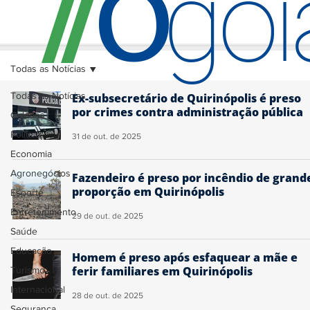
O
/
/
go
Todas as Notícias
Todas as Notícias
Ex-subsecretário de Quirinópolis é preso
por crimes contra administração pública
Cidades
Política
31 de out. de 2025
Economia
Agronegócios
Fazendeiro é preso por incêndio de grand
proporção em Quirinópolis
Esporte
Entretenimento
29 de out. de 2025
Saúde
Educação
Homem é preso após esfaquear a mãe e
ferir familiares em Quirinópolis
Turismo
Internacional
28 de out. de 2025
Segurança