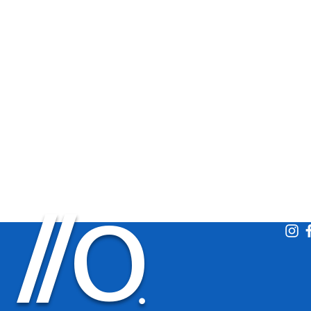
O
/
/