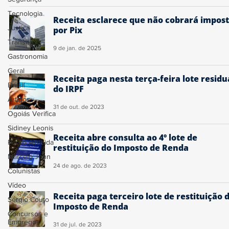
Tecnologia
Receita esclarece que não cobrará impos
Justiça
por Pix
Trânsito
9 de jan. de 2025
Gastronomia
Geral
Receita paga nesta terça-feira lote residu
Brasil
do IRPF
Artigos
31 de out. de 2023
Ogoiás Verifica
Sidiney Leonis
Receita abre consulta ao 4º lote de
Pedro Almeida
restituição do Imposto de Renda
Marcelo John
24 de ago. de 2023
Colunistas
Vídeo
Receita paga terceiro lote de restituição 
Sérgio Couto
Imposto de Renda
Concursos e
Empregos
31 de jul. de 2023