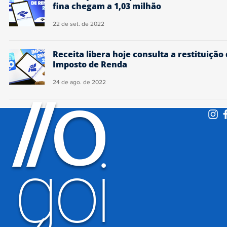
fina chegam a 1,03 milhão
22 de set. de 2022
Receita libera hoje consulta a restituição
Imposto de Renda
24 de ago. de 2022
O
/
/
goi