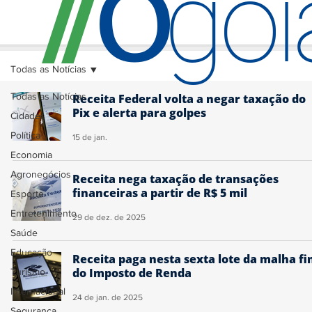
O
/
/
go
Todas as Notícias
Todas as Notícias
Receita Federal volta a negar taxação do
Pix e alerta para golpes
Cidades
Política
15 de jan.
Economia
Agronegócios
Receita nega taxação de transações
financeiras a partir de R$ 5 mil
Esporte
Entretenimento
29 de dez. de 2025
Saúde
Educação
Receita paga nesta sexta lote da malha fi
do Imposto de Renda
Turismo
Internacional
24 de jan. de 2025
Segurança