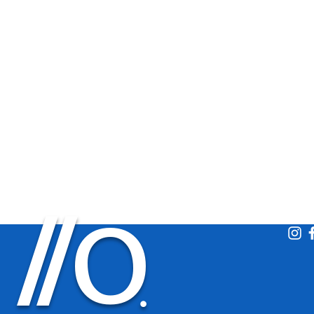
O
/
/