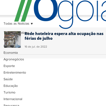
O
/
/
go
Todas as Notícias
Todas as Notícias
Rede hoteleira espera alta ocupação nas
férias de julho
Cidades
Política
16 de jul. de 2022
Economia
Agronegócios
Esporte
Entretenimento
Saúde
Educação
Turismo
Internacional
Segurança