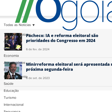
O
/
/
go
Todas as Notícias
Todas as Notícias
Pacheco: IA e reforma eleitoral são
prioridades do Congresso em 2024
Cidades
Política
6 de fev. de 2024
Economia
Agronegócios
Minirreforma eleitoral será apresentada 
próxima segunda-feira
Esporte
Entretenimento
6 de set. de 2023
Saúde
Educação
Turismo
Internacional
Segurança