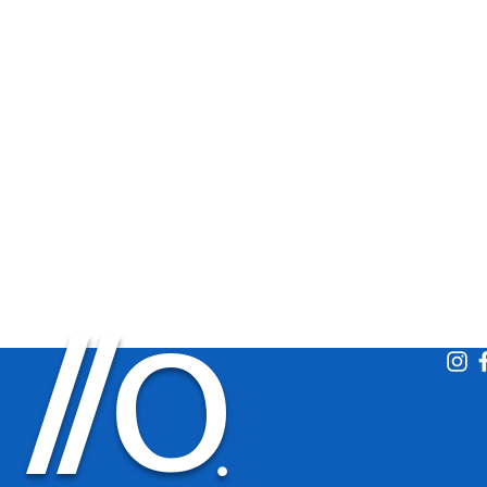
O
/
/