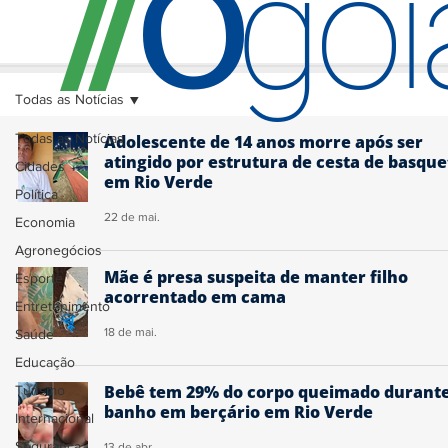
O
/
/
go
Todas as Notícias
Todas as Notícias
Adolescente de 14 anos morre após ser
atingido por estrutura de cesta de basque
Cidades
em Rio Verde
Política
22 de mai.
Economia
Agronegócios
Mãe é presa suspeita de manter filho
Esporte
acorrentado em cama
Entretenimento
18 de mai.
Saúde
Educação
Bebê tem 29% do corpo queimado durant
Turismo
banho em berçário em Rio Verde
Internacional
Segurança
13 de abr.