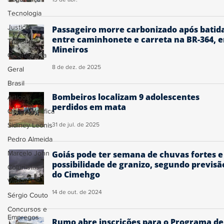
Tecnologia
Justiça
Passageiro morre carbonizado após batid
entre caminhonete e carreta na BR-364, 
Trânsito
Mineiros
Gastronomia
8 de dez. de 2025
Geral
Brasil
Bombeiros localizam 9 adolescentes
Artigos
perdidos em mata
Ogoiás Verifica
Sidiney Leonis
31 de jul. de 2025
Pedro Almeida
Marcelo John
Goiás pode ter semana de chuvas fortes e
possibilidade de granizo, segundo previsã
Colunistas
do Cimehgo
Vídeo
14 de out. de 2024
Sérgio Couto
Concursos e
Empregos
Rumo abre inscrições para o Programa de