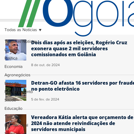
O
/
/
go
Todas as Notícias
Todas as Notícias
Dois dias após as eleições, Rogério Cruz
exonera quase 2 mil servidores
Cidades
comissionados em Goiânia
Política
8 de out. de 2024
Economia
Agronegócios
Detran-GO afasta 16 servidores por fraud
Esporte
no ponto eletrônico
Entretenimento
5 de fev. de 2024
Saúde
Educação
Vereadora Kátia alerta que orçamento de
Turismo
2024 não atende reivindicações de
Internacional
servidores municipais
Segurança