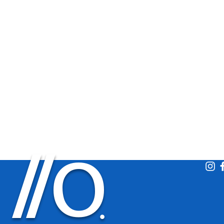
O
/
/