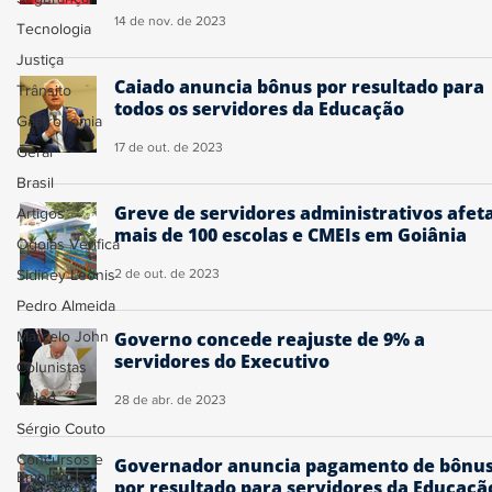
14 de nov. de 2023
Tecnologia
Justiça
Caiado anuncia bônus por resultado para
Trânsito
todos os servidores da Educação
Gastronomia
17 de out. de 2023
Geral
Brasil
Greve de servidores administrativos afet
Artigos
mais de 100 escolas e CMEIs em Goiânia
Ogoiás Verifica
Sidiney Leonis
2 de out. de 2023
Pedro Almeida
Marcelo John
Governo concede reajuste de 9% a
servidores do Executivo
Colunistas
Vídeo
28 de abr. de 2023
Sérgio Couto
Concursos e
Governador anuncia pagamento de bônu
Empregos
por resultado para servidores da Educaçã