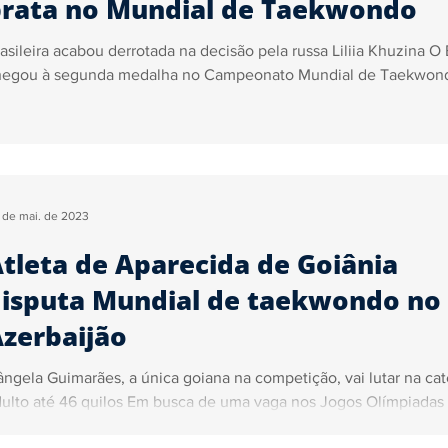
rata no Mundial de Taekwondo
asileira acabou derrotada na decisão pela russa Liliia Khuzina O 
hegou à segunda medalha no Campeonato Mundial de Taekwond
 de mai. de 2023
tleta de Aparecida de Goiânia
isputa Mundial de taekwondo no
zerbaijão
ngela Guimarães, a única goiana na competição, vai lutar na cat
ulto até 46 quilos Em busca de uma vaga nos Jogos Olímpiadas 