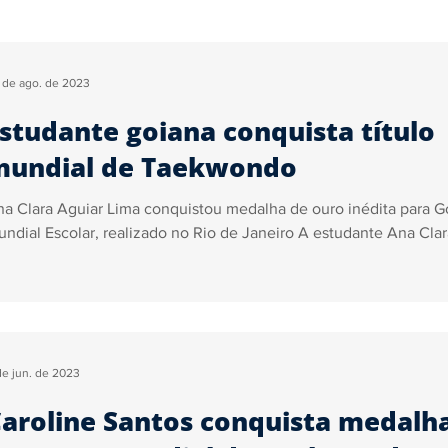
Segurança
Tecnologia
Justiça
Trânsito
Ga
 de ago. de 2023
studante goiana conquista título
ica
Sidiney Leonis
Pedro Almeida
Marcelo John
mundial de Taekwondo
a Clara Aguiar Lima conquistou medalha de ouro inédita para G
ncursos e Empregos
ndial Escolar, realizado no Rio de Janeiro A estudante Ana Clara
de jun. de 2023
aroline Santos conquista medalh