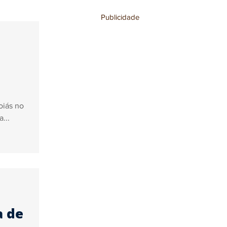
Publicidade
stronomia
oiás no
...
a de