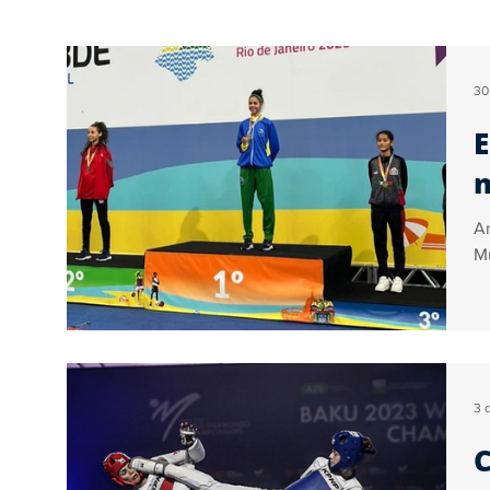
Educação
Turismo
Internacional
30
E
Geral
Brasil
Artigos
Ogoiás Verif
An
Colunistas
Vídeo
Sérgio Couto
Co
Mu
3 
C