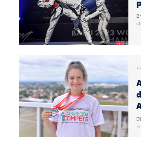
p
Br
c
26
A
d
A
Dâ
ad