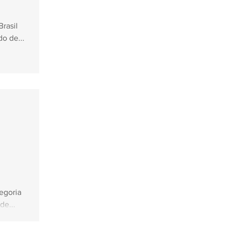
Brasil
o de...
egoria
de...