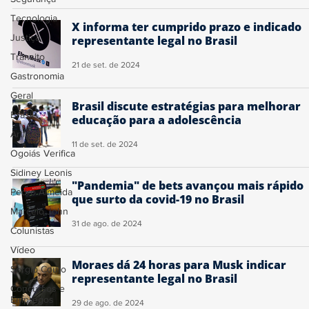
Tecnologia
X informa ter cumprido prazo e indicado
Justiça
representante legal no Brasil
Trânsito
21 de set. de 2024
Gastronomia
Geral
Brasil discute estratégias para melhorar
Brasil
educação para a adolescência
Artigos
11 de set. de 2024
Ogoiás Verifica
Sidiney Leonis
"Pandemia" de bets avançou mais rápido
Pedro Almeida
que surto da covid-19 no Brasil
Marcelo John
31 de ago. de 2024
Colunistas
Vídeo
Moraes dá 24 horas para Musk indicar
Sérgio Couto
representante legal no Brasil
Concursos e
Empregos
29 de ago. de 2024