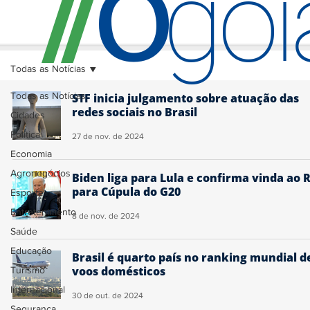
O
/
/
go
Todas as Notícias
Todas as Notícias
STF inicia julgamento sobre atuação das
redes sociais no Brasil
Cidades
Política
27 de nov. de 2024
Economia
Agronegócios
Biden liga para Lula e confirma vinda ao R
para Cúpula do G20
Esporte
Entretenimento
8 de nov. de 2024
Saúde
Educação
Brasil é quarto país no ranking mundial d
voos domésticos
Turismo
Internacional
30 de out. de 2024
Segurança