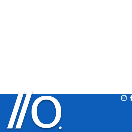
O
/
/