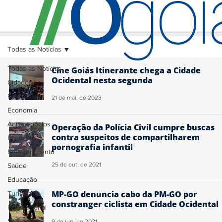
O
/
/
go
Todas as Notícias
Todas as Notícias
Cine Goiás Itinerante chega a Cidade
Ocidental nesta segunda
Cidades
Política
21 de mai. de 2023
Economia
Agronegócios
Operação da Polícia Civil cumpre buscas
contra suspeitos de compartilharem
Esporte
pornografia infantil
Entretenimento
25 de out. de 2021
Saúde
Educação
MP-GO denuncia cabo da PM-GO por
Turismo
constranger ciclista em Cidade Ocidental
Internacional
Segurança
9 de jun. de 2021