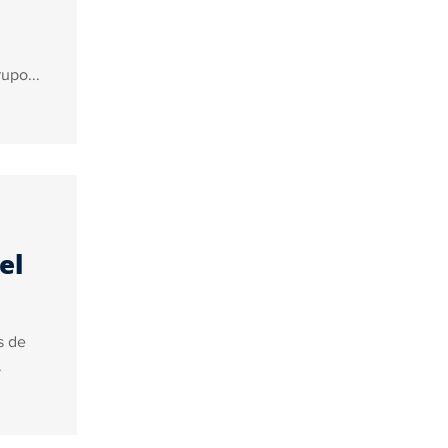
upo...
el
s de
.