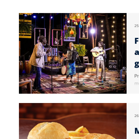
Educação
Turismo
Internacional
25
F
Geral
Brasil
Artigos
Ogoiás Verif
a
Colunistas
Vídeo
Sérgio Couto
Co
Pr
mú
26
M