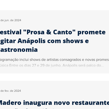
Segurança
Tecnologia
Justiça
Trânsito
Ga
 de jun. de 2024
estival "Prosa & Canto" promete
ica
Sidiney Leonis
Pedro Almeida
Marcelo John
gitar Anápolis com shows e
gastronomia
ncursos e Empregos
ogramação inclui shows de artistas consagrados e novas promes
sica Entre os dias 27 e 29 de junho, Anápolis será palco do...
 de fev. de 2024
adero inaugura novo restaurant