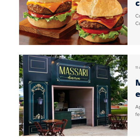
c
Co
Co
11
M
e
Ap
fe