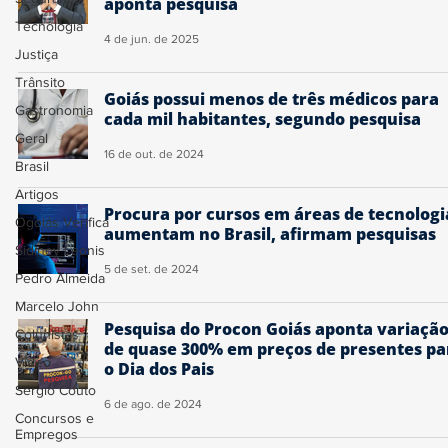
aponta pesquisa
Tecnologia
4 de jun. de 2025
Justiça
Trânsito
Goiás possui menos de três médicos para
Gastronomia
cada mil habitantes, segundo pesquisa
Geral
16 de out. de 2024
Brasil
Artigos
Procura por cursos em áreas de tecnologi
Ogoiás Verifica
aumentam no Brasil, afirmam pesquisas
Sidiney Leonis
5 de set. de 2024
Pedro Almeida
Marcelo John
Pesquisa do Procon Goiás aponta variaçã
Colunistas
de quase 300% em preços de presentes pa
Vídeo
o Dia dos Pais
Sérgio Couto
6 de ago. de 2024
Concursos e
Empregos