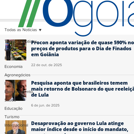
O
/
/
go
Todas as Notícias
Todas as Notícias
Procon aponta variação de quase 590% no
preços de produtos para o Dia de Finados
Cidades
em Goiânia
Política
22 de out. de 2025
Economia
Agronegócios
Pesquisa aponta que brasileiros temem
Esporte
mais retorno de Bolsonaro do que reeleiç
Entretenimento
de Lula
Saúde
6 de jun. de 2025
Educação
Turismo
Desaprovação ao governo Lula atinge
Internacional
maior índice desde o início do mandato,
Segurança