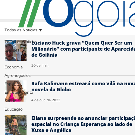
O
/
/
go
Todas as Notícias
Todas as Notícias
Luciano Huck grava “Quem Quer Ser um
Milionário” com participante de Aparecid
Cidades
de Goiânia
Política
20 de mar.
Economia
Agronegócios
Rafa Kalimann estreará como vilã na nov
Esporte
novela da Globo
Entretenimento
4 de out. de 2023
Saúde
Educação
Eliana surpreende ao anunciar participaç
Turismo
especial no Criança Esperança ao lado de
Internacional
Xuxa e Angélica
Segurança