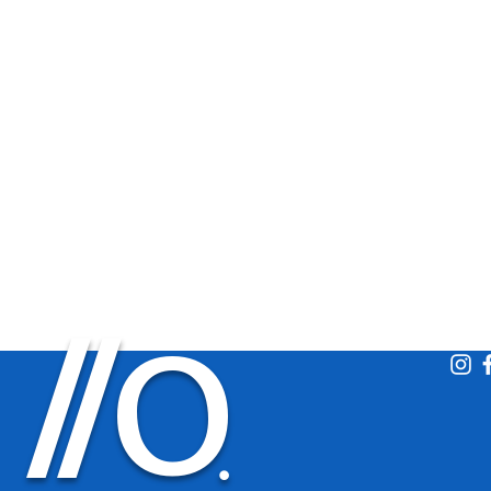
O
/
/