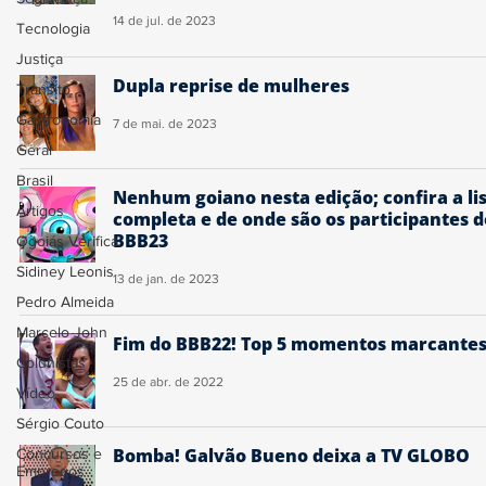
14 de jul. de 2023
Tecnologia
Justiça
Dupla reprise de mulheres
Trânsito
Gastronomia
7 de mai. de 2023
Geral
Brasil
Nenhum goiano nesta edição; confira a li
Artigos
completa e de onde são os participantes d
BBB23
Ogoiás Verifica
Sidiney Leonis
13 de jan. de 2023
Pedro Almeida
Marcelo John
Fim do BBB22! Top 5 momentos marcante
Colunistas
25 de abr. de 2022
Vídeo
Sérgio Couto
Bomba! Galvão Bueno deixa a TV GLOBO
Concursos e
Empregos